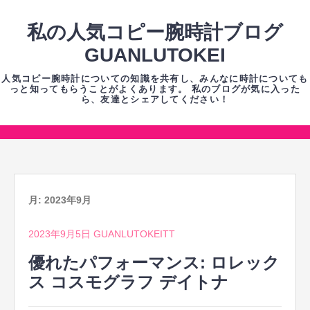
コ
ン
私の人気コピー腕時計ブログ
テ
GUANLUTOKEI
ン
人気コピー腕時計についての知識を共有し、みんなに時計についても
ツ
っと知ってもらうことがよくあります。 私のブログが気に入った
ら、友達とシェアしてください！
へ
ス
キ
コ
ッ
ン
プ
テ
ン
月:
2023年9月
ツ
2023年9月5日
GUANLUTOKEITT
へ
ス
優れたパフォーマンス: ロレック
キ
ス コスモグラフ デイトナ
ッ
プ