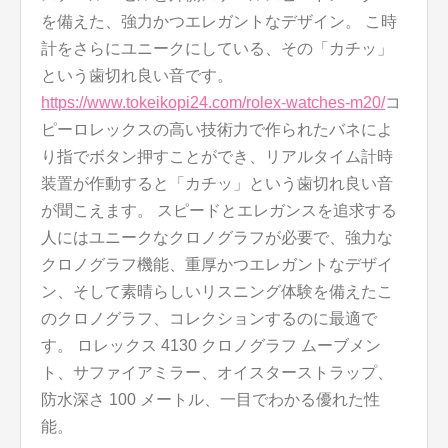
を備えた、強力かつエレガントなデザイン。 こ時
計をさらにユニークにしている、その「カチッ」
という歯切れ良い音です。
https://www.tokeikopi24.com/rolex-watches-m20/
コ
ピーロレックスの高い技術力で作られたバネによ
り指でボタン押すことができ、リアルタイム計時
装置が作動すると「カチッ」という歯切れ良い音
が聞こえます。 スピードとエレガンスを追求する
人にはユニークなクロノグラフが必要で、強力な
クロノグラフ機能、重厚かつエレガントなデザイ
ン、そして素晴らしいリスニング体験を備えたこ
のクロノグラフ、コレクションするのに最適で
す。 ロレックス 4130 クロノグラフ ムーブメン
ト、サファイアミラー、オイスターストラップ、
防水深さ 100 メートル、一目でわかる優れた性
能。