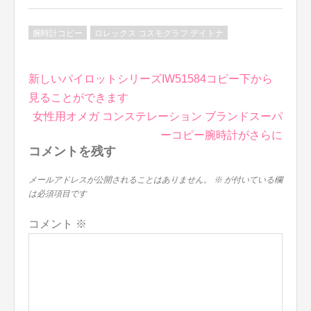
腕時計コピー
ロレックス コスモグラフ デイトナ
投
新しいパイロットシリーズIW51584コピー下から
稿
見ることができます
ナ
女性用オメガ コンステレーション ブランドスーパ
ビ
ーコピー腕時計がさらに
ゲ
コメントを残す
ー
シ
メールアドレスが公開されることはありません。
※
が付いている欄
は必須項目です
ョ
ン
コメント
※