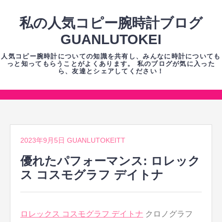
コ
ン
私の人気コピー腕時計ブログ
テ
GUANLUTOKEI
ン
人気コピー腕時計についての知識を共有し、みんなに時計についても
ツ
っと知ってもらうことがよくあります。 私のブログが気に入った
ら、友達とシェアしてください！
へ
ス
キ
コ
ッ
ン
プ
テ
2023年9月5日
GUANLUTOKEITT
ン
ツ
優れたパフォーマンス: ロレック
へ
ス コスモグラフ デイトナ
ス
キ
ッ
ロレックス コスモグラフ デイトナ
クロノグラフ
プ