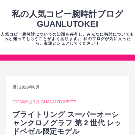
コ
ン
私の人気コピー腕時計ブログ
テ
GUANLUTOKEI
ン
人気コピー腕時計についての知識を共有し、みんなに時計についても
ツ
っと知ってもらうことがよくあります。 私のブログが気に入った
ら、友達とシェアしてください！
へ
ス
キ
コ
ッ
ン
プ
テ
ン
月:
2026年6月
ツ
2026年6月9日
GUANLUTOKEITT
へ
ス
ブライトリング スーパーオーシ
キ
ャンクロノグラフ 第 2 世代 レッ
ッ
ドベゼル限定モデル
プ