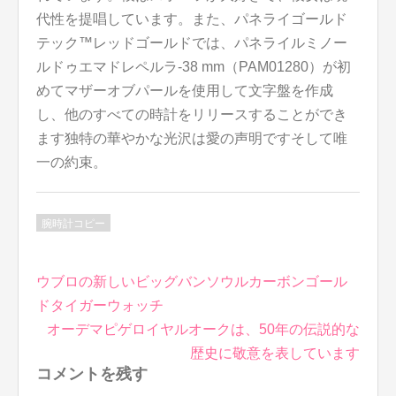
代性を提唱しています。また、パネライゴールド
テック™レッドゴールドでは、パネライルミノー
ルドゥエマドレペルラ-38 mm（PAM01280）が初
めてマザーオブパールを使用して文字盤を作成
し、他のすべての時計をリリースすることができ
ます独特の華やかな光沢は愛の声明ですそして唯
一の約束。
腕時計コピー
投
ウブロの新しいビッグバンソウルカーボンゴール
稿
ドタイガーウォッチ
ナ
オーデマピゲロイヤルオークは、50年の伝説的な
ビ
歴史に敬意を表しています
ゲ
コメントを残す
ー