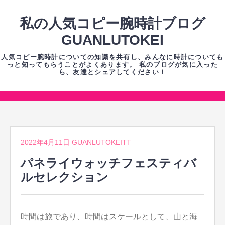
コ
ン
私の人気コピー腕時計ブログ
テ
GUANLUTOKEI
ン
人気コピー腕時計についての知識を共有し、みんなに時計についても
ツ
っと知ってもらうことがよくあります。 私のブログが気に入った
ら、友達とシェアしてください！
へ
ス
キ
コ
ッ
ン
プ
テ
2022年4月11日
GUANLUTOKEITT
ン
ツ
パネライウォッチフェスティバ
へ
ルセレクション
ス
キ
ッ
時間は旅であり、時間はスケールとして、山と海
プ