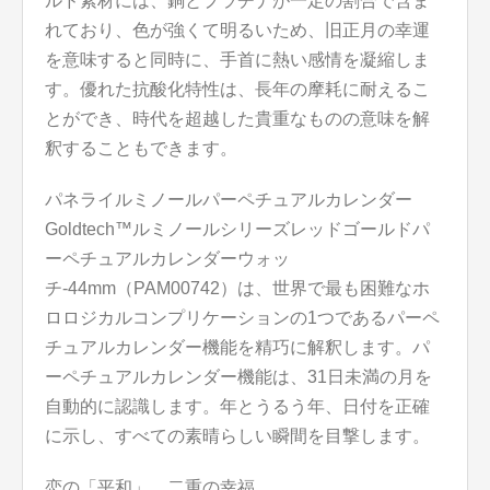
ルド素材には、銅とプラチナが一定の割合で含ま
れており、色が強くて明るいため、旧正月の幸運
を意味すると同時に、手首に熱い感情を凝縮しま
す。優れた抗酸化特性は、長年の摩耗に耐えるこ
とができ、時代を超越した貴重なものの意味を解
釈することもできます。
パネライルミノールパーペチュアルカレンダー
Goldtech™ルミノールシリーズレッドゴールドパ
ーペチュアルカレンダーウォッ
チ-44mm（PAM00742）は、世界で最も困難なホ
ロロジカルコンプリケーションの1つであるパー​​ペ
チュアルカレンダー機能を精巧に解釈します。パ
ーペチュアルカレンダー機能は、31日未満の月を
自動的に認識します。年とうるう年、日付を正確
に示し、すべての素晴らしい瞬間を目撃します。
恋の「平和」、二重の幸福