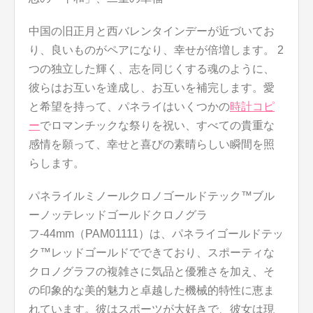
中国の旧正月と西バレンタインデーが近づいてお
り、良いものがペアになり、幸せが倍増します。 2
つの独立した輝く、志を同じくする魂のように、
彼らはお互いを達成し、お互いを補完します。愛
と希​​望を持って、パネライはいくつかの
時計コピ
ー
でロマンチックな祭りを祝い、すべての貴重な
感情を願って、幸せと喜びの素晴らしい瞬間を照
らします。
パネライルミノールクロノゴールドテック™ブル
ーノッテレッドゴールドクロノグラ
フ-44mm（PAM01111）は、パネライゴールドテッ
ク™レッドゴールドでできており、スポーティな
クロノグラフの複雑さに気品と優雅さを加え、そ
の印象的な美的魅力と卓越した機械的特性に恵ま
れています。彼はスポーツが大好きで、彼女は現