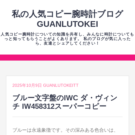
コ
ン
私の人気コピー腕時計ブログ
テ
GUANLUTOKEI
ン
人気コピー腕時計についての知識を共有し、みんなに時計についても
ツ
っと知ってもらうことがよくあります。 私のブログが気に入った
ら、友達とシェアしてください！
へ
ス
キ
コ
ッ
ン
プ
テ
2025年10月9日
GUANLUTOKEITT
ン
ツ
ブルー文字盤のIWC ダ・ヴィン
へ
チ IW458312スーパーコピー
ス
キ
ッ
ブルーは永遠象徴です。その深みある色合いは、
プ