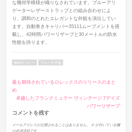
な幾何学模様が織りなされています。ブルーアリ
ゲーターレザーストラップとの組み合わせによ
り、調和のとれたエレガントな外観を演出してい
ます。自動巻きキャリバー35111ムーブメントを搭
載し、42時間パワーリザーブと30メートルの防水
性能を誇ります。
腕時計コピー
ブルー文字盤
投
最も期待されているロレックスのリリースのまと
稿
め
ナ
卓越したフランクミュラー ヴィンテージ 7デイズ
ビ
パワーリザーブ
ゲ
コメントを残す
ー
シ
メールアドレスが公開されることはありません。
※
が付いている欄
は必須項目です