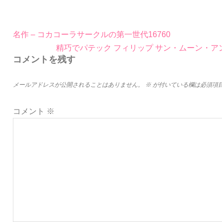
投
名作 – コカコーラサークルの第一世代16760
稿
精巧でパテック フィリップ サン・ムーン・
ナ
コメントを残す
ビ
ゲ
メールアドレスが公開されることはありません。
※
が付いている欄は必須項
ー
シ
コメント
※
ョ
ン