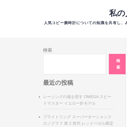
コ
ン
私の
テ
人気コピー腕時計についての知識を共有し、
ン
ツ
コ
へ
ン
ス
検索
テ
キ
検
ン
ッ
索
ツ
プ
へ
最近の投稿
ス
キ
レーシングの魂を宿す OMEGA スピー
ッ
ドマスター イエロー針モデル
プ
ブライトリング スーパーオーシャンク
ロノグラフ 第 2 世代 レッドベゼル限定