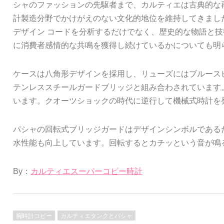
シャのファッションの先駆者まで、カルティエは古典的な
計製造分野でかけがえのない文化的地位を維持してきました
デザイン コードを分析するだけでなく、歴史的な物語と
に消費者感情的な共鳴を獲得し続けているかについても明
ケースは八角形デザインを採用し、リューズにはブルース
テンレススチールガードブリッジと組み合わされています。
います。クオーツショックの時代に逆行して機械式時計を
パシャの回転式ブリッジガードはデザインシンボルである
水性能も向上しています。回転するとカチッという音が鳴
By：
カルティエスーパーコピー時計
腕時計コピー
カルティエタンクとパシャ