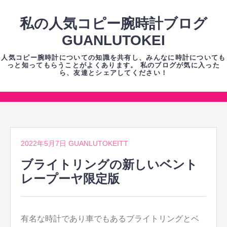
コ
ン
私の人気コピー腕時計ブログ
テ
GUANLUTOKEI
ン
人気コピー腕時計についての知識を共有し、みんなに時計についても
ツ
っと知ってもらうことがよくあります。 私のブログが気に入った
ら、友達とシェアしてください！
へ
ス
キ
コ
ッ
ン
プ
テ
2022年5月7日
GUANLUTOKEITT
ン
ツ
ブライトリングの新しいベント
へ
レープーヤ限定版
ス
キ
ッ
有名な時計であり車でもあるブライトリングとベ
プ