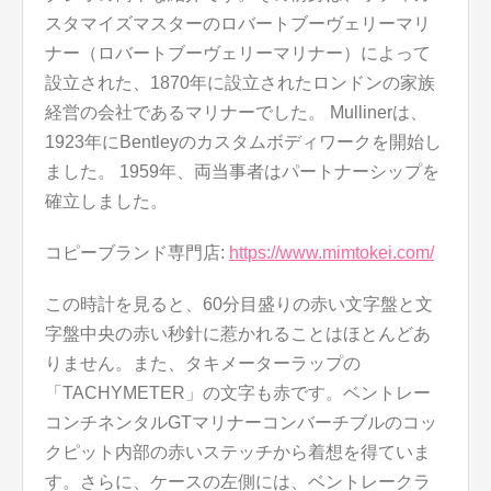
スタマイズマスターのロバートブーヴェリーマリ
ナー（ロバートブーヴェリーマリナー）によって
設立された、1870年に設立されたロンドンの家族
経営の会社であるマリナーでした。 Mullinerは、
1923年にBentleyのカスタムボディワークを開始し
ました。 1959年、両当事者はパートナーシップを
確立しました。
コピーブランド専門店:
https://www.mimtokei.com/
この時計を見ると、60分目盛りの赤い文字盤と文
字盤中央の赤い秒針に惹かれることはほとんどあ
りません。また、タキメーターラップの
「TACHYMETER」の文字も赤です。ベントレー
コンチネンタルGTマリナーコンバーチブルのコッ
クピット内部の赤いステッチから着想を得ていま
す。さらに、ケースの左側には、ベントレークラ