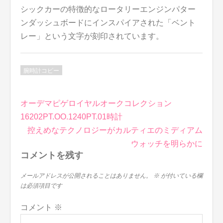
シックカーの特徴的なロータリーエンジンパター
ンダッシュボードにインスパイアされた「ベント
レー」という文字が刻印されています。
腕時計コピー
投
オーデマピゲロイヤルオークコレクション
稿
16202PT.OO.1240PT.01時計
ナ
控えめなテクノロジーがカルティエのミディアム
ビ
ウォッチを明らかに
ゲ
コメントを残す
ー
シ
メールアドレスが公開されることはありません。
※
が付いている欄
は必須項目です
ョ
ン
コメント
※