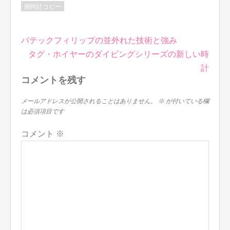
腕時計コピー
投
パテックフィリップの並外れた技術と強み
稿
タグ・ホイヤーのダイビングシリーズの新しい時
ナ
計
ビ
コメントを残す
ゲ
ー
メールアドレスが公開されることはありません。
※
が付いている欄
は必須項目です
シ
ョ
コメント
※
ン