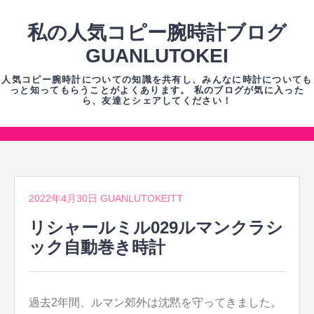
コ
ン
私の人気コピー腕時計ブログ
テ
GUANLUTOKEI
ン
人気コピー腕時計についての知識を共有し、みんなに時計についても
ツ
っと知ってもらうことがよくあります。 私のブログが気に入った
ら、友達とシェアしてください！
へ
ス
キ
コ
ッ
ン
プ
テ
2022年4月30日
GUANLUTOKEITT
ン
ツ
リシャールミル029ルマンクラシ
へ
ック自動巻き時計
ス
キ
ッ
過去2年間、ルマン郊外は沈黙を守ってきました。
プ